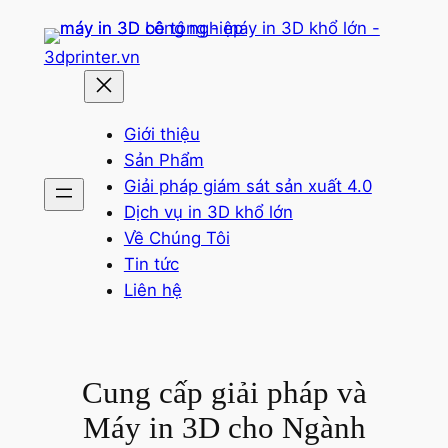
Chuyển
đến
3dprinter.vn
phần
nội
dung
Giới thiệu
Sản Phẩm
Giải pháp giám sát sản xuất 4.0
Dịch vụ in 3D khổ lớn
Về Chúng Tôi
Tin tức
Liên hệ
Cung cấp giải pháp và
Máy in 3D cho Ngành