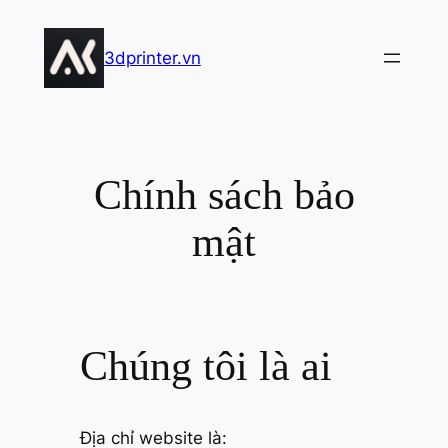
Chuyển
đến
3dprinter.vn
phần
nội
dung
Chính sách bảo
mật
Chúng tôi là ai
Địa chỉ website là: