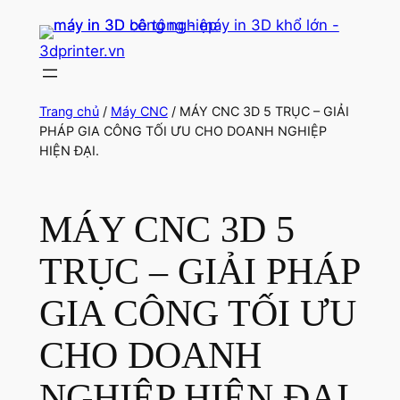
Chuyển
đến
3dprinter.vn
phần
nội
dung
Trang chủ
/
Máy CNC
/ MÁY CNC 3D 5 TRỤC – GIẢI
PHÁP GIA CÔNG TỐI ƯU CHO DOANH NGHIỆP
HIỆN ĐẠI.
MÁY CNC 3D 5
TRỤC – GIẢI PHÁP
GIA CÔNG TỐI ƯU
CHO DOANH
NGHIỆP HIỆN ĐẠI.