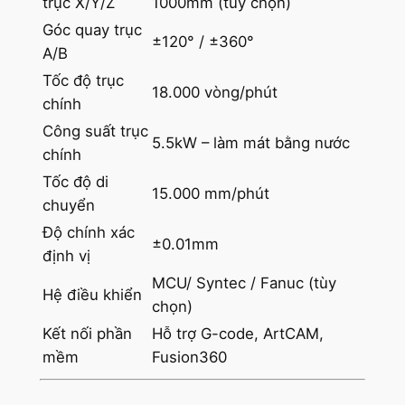
trục X/Y/Z
1000mm (tùy chọn)
Góc quay trục
±120° / ±360°
A/B
Tốc độ trục
18.000 vòng/phút
chính
Công suất trục
5.5kW – làm mát bằng nước
chính
Tốc độ di
15.000 mm/phút
chuyển
Độ chính xác
±0.01mm
định vị
MCU/ Syntec / Fanuc (tùy
Hệ điều khiển
chọn)
Kết nối phần
Hỗ trợ G-code, ArtCAM,
mềm
Fusion360