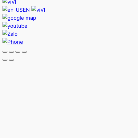
VI
EN
VI