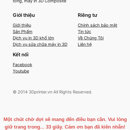
tông, máy in 3D Composite
Giới thiệu
Riêng tư
Giới thiệu
Chính sách bảo mật
Sản Phẩm
Tin tức
Dịch vụ in 3D khổ lớn
Về Chúng Tôi
Dịch vụ sửa chữa máy in 3D
Liên hệ
Kết nối
Facebook
Youtube
© 2014 3Dprinter.vn All Rights Reserved.
Một chút chờ đợi sẽ mang đến điều bạn cần. Vui lòng
giữ trang trong...
32
giây. Cảm ơn bạn đã kiên nhẫn!