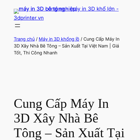
Chuyển
đến
3dprinter.vn
phần
nội
dung
Trang chủ
/
Máy in 3D khổng lồ
/ Cung Cấp Máy In
3D Xây Nhà Bê Tông – Sản Xuất Tại Việt Nam | Giá
Tốt, Thi Công Nhanh
Cung Cấp Máy In
3D Xây Nhà Bê
Tông – Sản Xuất Tại