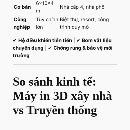
6×10×4
Cơ bản
Nhà cấp 4, nhà phố
m
Công
Tùy chỉnh
Biệt thự, resort, công
nghiệp
lớn
trình quy mô
✔
Hệ điều khiển tiên tiến
| ✔
Bơm vật liệu
chuyên dụng
| ✔
Chống rung & bảo vệ môi
trường
So sánh kinh tế:
Máy in 3D xây nhà
vs Truyền thống