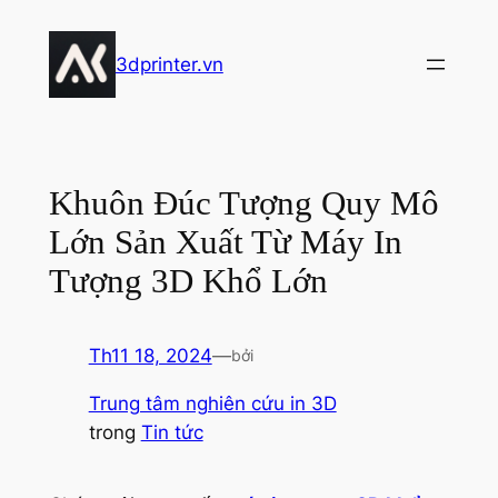
Chuyển
đến
3dprinter.vn
phần
nội
dung
Khuôn Đúc Tượng Quy Mô
Lớn Sản Xuất Từ Máy In
Tượng 3D Khổ Lớn
Th11 18, 2024
—
bởi
Trung tâm nghiên cứu in 3D
trong
Tin tức